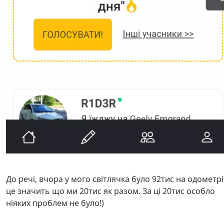
До речі, вчора у мого світлячка було 92тис на одометрі
це значить що ми 20тис як разом. За ці 20тис особло
ніяких проблем не було!)