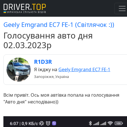
Geely Emgrand EC7 FE-1 (Світлячок :))
Голосування авто дня
02.03.2023р
R1D3R
Я їжджу на
Geely Emgrand EC7 FE-1
Запоріжжя, Україна
Всім привіт. Ось моя автівка попала на голосування
"Авто дня" несподівано))