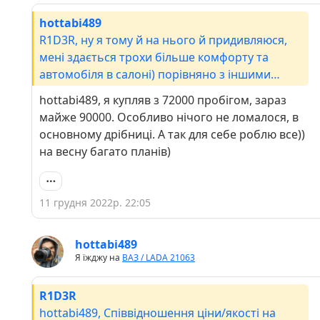
hottabi489
R1D3R, ну я тому й на нього й придивляюся,
мені здається трохи більше комфорту та
автомобіля в салоні) порівняно з іншими
аналогами, ланоси, авео, лачеті мені здається
hottabi489, я купляв з 72000 пробігом, зараз
всеодно будуть меншими в салоні. Все ж таки
майже 90000. Особливо нічого не ломалося, в
іншій клас авто, це не В класс. Як у порівнянні з
основному дрібниці. А так для себе роблю все))
тим що з салона був? Багато болячок було вже
на весну багато планів)
на 70000?
11 грудня 2022р. 22:05
hottabi489
Я їжджу на
ВАЗ / LADA 21063
R1D3R
hottabi489, Співвідношення ціни/якості на