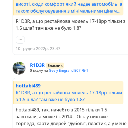
висоті, сюди комфорт який надає автомобіль, а
також обслуговування з мінімальними цінами
роблять вирішальний внесок. Міняти авто не
R1D3R, а що рестайлова модель 17-18рр тільки з
планую взагалі. Як на мене бажано брати авто
1.5 шла? там вже не було 1.8?
з двигуном 1.8 і щоб м'який салон був.
Рекомендую!
10 грудня 2022р. 23:47
R1D3R
Власник
Я їжджу на
Geely Emgrand EC7 FE-1
hottabi489
R1D3R, а що рестайлова модель 17-18рр тільки
з 1.5 шла? там вже не було 1.8?
hottabi489, так, начебто з 2015 тільки 1.5
завозили, а може і з 2014... Ось у них вже
торпеда, карти дверей "дубові", пластик, а у мене