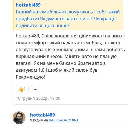
hottabi489
Гарний автомобільчик, хочу якось і собі такий
придбати) Як думаєте варто чи ні? Чи краще
подивитися щось інше?
hottabi489, Співвідношення ціни/якості на висоті,
сюди комфорт який надає автомобіль, а також
обслуговування з мінімальними цінами роблять
вирішальний внесок. Міняти авто не планую
взагалі. Як на мене бажано брати авто з
двигуном 1.8 і щоб м'який салон був.
Рекомендую!
1
10 грудня 2022р. 19:09
hottabi489
Я їжджу на
ВАЗ / LADA 21063