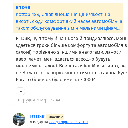
R1D3R
hottabi489, Співвідношення ціни/якості на
висоті, сюди комфорт який надає автомобіль, а
також обслуговування з мінімальними цінами
роблять вирішальний внесок. Міняти авто не
R1D3R, ну я тому й на нього й придивляюся, мені
планую взагалі. Як на мене бажано брати авто
здається трохи більше комфорту та автомобіля в
з двигуном 1.8 і щоб м'який салон був.
салоні) порівняно з іншими аналогами, ланоси,
Рекомендую!
авео, лачеті мені здається всеодно будуть
меншими в салоні. Все ж таки іншій клас авто, це
не В класс. Як у порівнянні з тим що з салона був?
Багато болячок було вже на 70000?
10 грудня 2022р. 22:44
R1D3R
Власник
Я їжджу на
Geely Emgrand EC7 FE-1