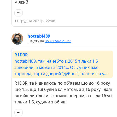
м'який
11 грудня 2022р. 22:08
hottabi489
Я їжджу на
ВАЗ / LADA 21063
R1D3R
hottabi489, так, начебто з 2015 тільки 1.5
завозили, а може і з 2014... Ось у них вже
торпеда, карти дверей "дубові", пластик, а у
мене м'який
R1D3R, та й дивлюсь по об'явам що до 16 року
що 1.5, що 1.8 були з кліматом, а з 16 року і далі
вже йшли тільки з кондиціонером. а після 16 усі
тільки 1.5, судячи з об'яв.