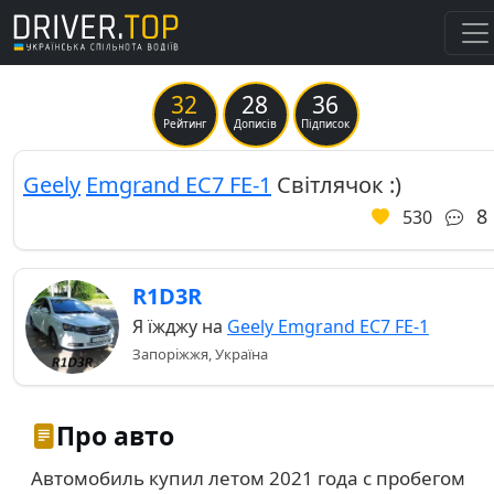
32
28
36
Previous
Ne
Рейтинг
Дописів
Підписок
Geely
Emgrand EC7 FE-1
Світлячок :)
8
530
R1D3R
Я їжджу на
Geely Emgrand EC7 FE-1
Запоріжжя, Україна
Про авто
Автомобиль купил летом 2021 года с пробегом