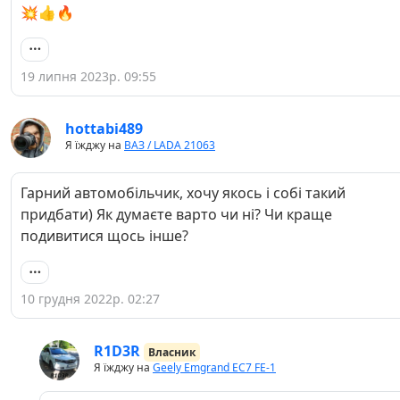
💥👍🔥
19 липня 2023р. 09:55
hottabi489
Я їжджу на
ВАЗ / LADA 21063
Гарний автомобільчик, хочу якось і собі такий
придбати) Як думаєте варто чи ні? Чи краще
подивитися щось інше?
10 грудня 2022р. 02:27
R1D3R
Власник
Я їжджу на
Geely Emgrand EC7 FE-1