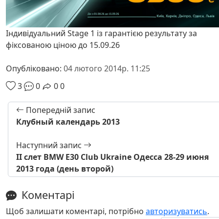
Індивідуальний Stage 1 із гарантією результату за
фіксованою ціною до 15.09.26
Опубліковано:
04 лютого 2014р. 11:25
3
0
0
0
Попередній запис
Клубный календарь 2013
Наступний запис
II слет BMW E30 Club Ukraine Одесса 28-29 июня
2013 года (день второй)
Коментарі
Щоб залишати коментарі, потрібно
авторизуватись
.