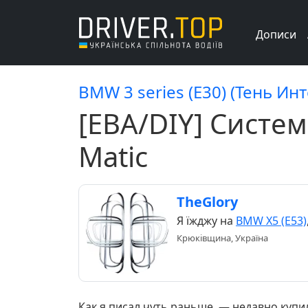
Дописи
BMW 3 series (E30) (Тень Ин
[EBA/DIY] Система
Matic
TheGlory
Я їжджу на
BMW X5 (E53)
Крюківщина, Україна
Как я писал чуть раньше, — недавно купи