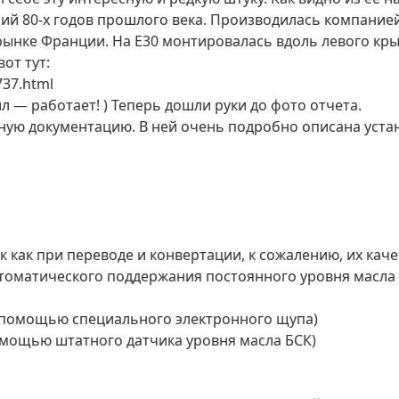
 серий 80-х годов прошлого века. Производилась компани
рынке Франции. На Е30 монтировалась вдоль левого кр
от тут:
737.html
л — работает! ) Теперь дошли руки до фото отчета.
енную документацию. В ней очень подробно описана уст
к как при переводе и конвертации, к сожалению, их ка
втоматического поддержания постоянного уровня масла в
с помощью специального электронного щупа)
помощью штатного датчика уровня масла БСК)