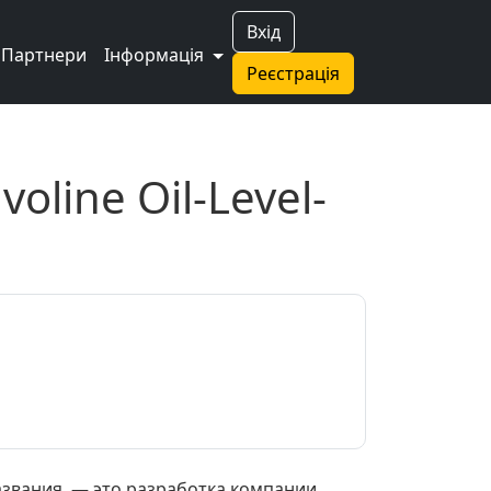
Вхід
Партнери
Інформація
Реєстрація
oline Oil-Level-
названия, — это разработка компании