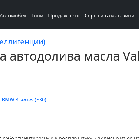
Автомобілі
Топи
Продаж авто
Сервіси та магазини
теллигенции)
 автодолива масла Valv
,
BMW 3 series (E30)
л себе эту интересную и редкую штуку. Как видно из ее 