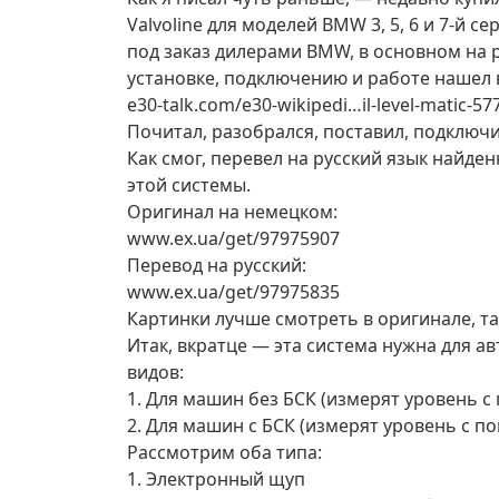
Valvoline для моделей BMW 3, 5, 6 и 7-й
под заказ дилерами BMW, в основном на 
установке, подключению и работе нашел в
e30-talk.com/e30-wikipedi…il-level-matic-57
Почитал, разобрался, поставил, подключи
Как смог, перевел на русский язык найд
этой системы.
Оригинал на немецком:
www.ex.ua/get/97975907
Перевод на русский:
www.ex.ua/get/97975835
Картинки лучше смотреть в оригинале, та
Итак, вкратце — эта система нужна для а
видов:
1. Для машин без БСК (измерят уровень 
2. Для машин с БСК (измерят уровень с 
Рассмотрим оба типа:
1. Электронный щуп