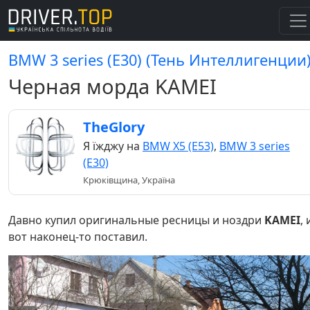
BMW 3 series (E30) (Тень Интеллигенции
Черная морда KAMEI
TheGlory
Я їжджу на
BMW X5 (E53)
,
BMW 3 series
(E30)
Крюківщина, Україна
Давно купил оригинальные ресницы и ноздри
KAMEI
, 
вот наконец-то поставил.