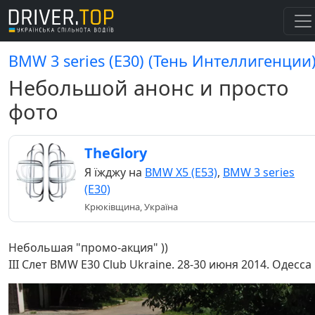
BMW 3 series (E30) (Тень Интеллигенции
Небольшой анонс и просто
фото
TheGlory
Я їжджу на
BMW X5 (E53)
,
BMW 3 series
(E30)
Крюківщина, Україна
Небольшая "промо-акция" ))
III Слет BMW E30 Club Ukraine. 28-30 июня 2014. Одесса