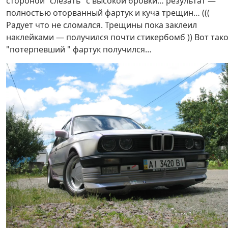
стороной "слезать" с высокой бровки… результат —
полностью оторванный фартук и куча трещин… (((
Радует что не сломался. Трещины пока заклеил
наклейками — получился почти стикербомб )) Вот так
"потерпевший " фартук получился…