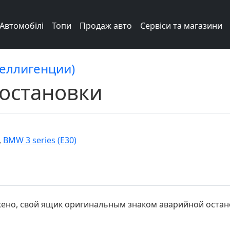
Автомобілі
Топи
Продаж авто
Сервіси та магазини
теллигенции)
остановки
,
BMW 3 series (E30)
ено, свой ящик оригинальным знаком аварийной останов