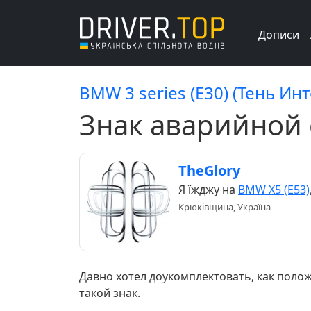
Дописи
BMW 3 series (E30) (Тень Ин
Знак аварийной 
TheGlory
Я їжджу на
BMW X5 (E53)
Крюківщина, Україна
Давно хотел доукомплектовать, как полож
такой знак.