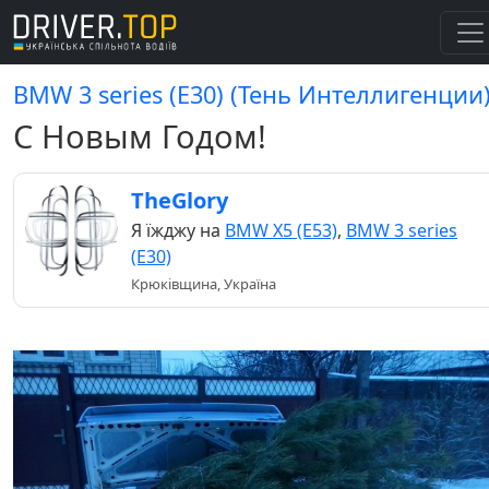
BMW 3 series (E30) (Тень Интеллигенции
С Новым Годом!
TheGlory
Я їжджу на
BMW X5 (E53)
,
BMW 3 series
(E30)
Крюківщина, Україна