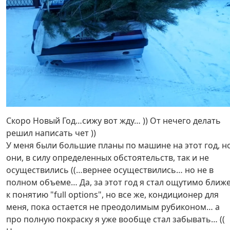
Скоро Новый Год…сижу вот жду… )) От нечего делать
решил написать чет ))
У меня были большие планы по машине на этот год, н
они, в силу определенных обстоятельств, так и не
осуществились ((…вернее осуществились… но не в
полном объеме… Да, за этот год я стал ощутимо ближ
к понятию "full options", но все же, кондиционер для
меня, пока остается не преодолимым рубиконом… а
про полную покраску я уже вообще стал забывать… ((