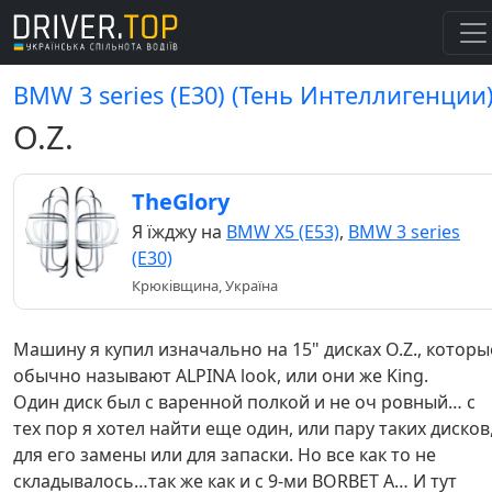
BMW 3 series (E30) (Тень Интеллигенции
O.Z.
TheGlory
Я їжджу на
BMW X5 (E53)
,
BMW 3 series
(E30)
Крюківщина, Україна
Машину я купил изначально на 15" дисках O.Z., которы
обычно называют ALPINA look, или они же King.
Один диск был с варенной полкой и не оч ровный… с
тех пор я хотел найти еще один, или пару таких дисков
для его замены или для запаски. Но все как то не
складывалось…так же как и с 9-ми BORBET A… И тут