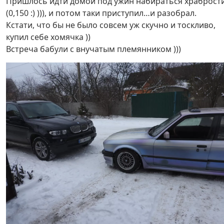
Пришлось идти домой под ужин набираться храброст
(0,150 :) ))), и потом таки приступил…и разобрал.
Кстати, что бы не было совсем уж скучно и тоскливо,
купил себе хомячка ))
Встреча бабули с внучатым племянником )))