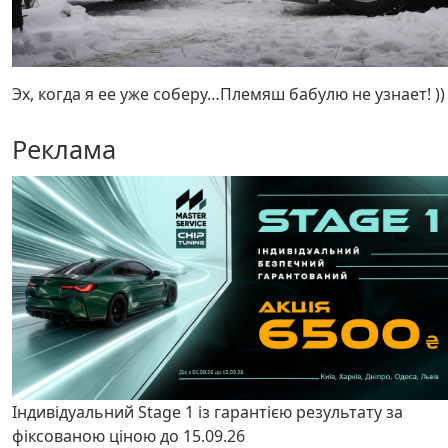
Эх, когда я ее уже соберу…Племяш бабулю не узнает! ))
Реклама
Індивідуальний Stage 1 із гарантією результату за
фіксованою ціною до 15.09.26