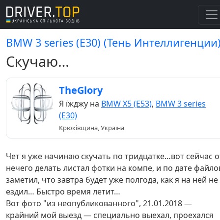
BMW 3 series (E30) (Тень Интеллигенции
Скучаю…
TheGlory
Я їжджу на
BMW X5 (E53)
,
BMW 3 series
(E30)
Крюківщина, Україна
Чет я уже начинаю скучать по тридцатке…вот сейчас о
нечего делать листал фотки на компе, и по дате файло
заметил, что завтра будет уже полгода, как я на ней не
ездил… Быстро время летит…
Вот фото "из неопубликованного", 21.01.2018 —
крайний мой выезд — специально выехал, проехался