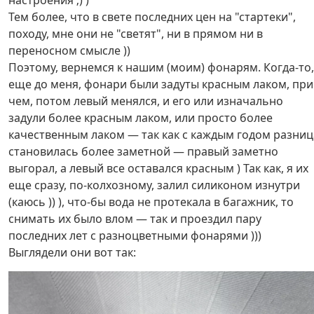
настроения ;) )
Тем более, что в свете последних цен на "стартеки",
походу, мне они не "светят", ни в прямом ни в
переносном смысле ))
Поэтому, вернемся к нашим (моим) фонарям. Когда-то,
еще до меня, фонари были задуты красным лаком, при
чем, потом левый менялся, и его или изначально
задули более красным лаком, или просто более
качественным лаком — так как с каждым годом разниц
становилась более заметной — правый заметно
выгорал, а левый все оставался красным ) Так как, я их
еще сразу, по-колхозному, залил силиконом изнутри
(каюсь )) ), что-бы вода не протекала в багажник, то
снимать их было влом — так и проездил пару
последних лет с разноцветными фонарями )))
Выглядели они вот так: