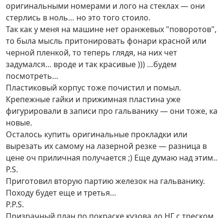
оригинальными номерами и лого на стеклах — они
стерлись в ноль… но это того стоило.
Так как у меня на машине нет оранжевых "поворотов",
то была мысль притонировать фонари красной или
черной пленкой, то теперь глядя, на них чет
задумался… вроде и так красивые ))) …будем
посмотреть…
Пластиковый корпус тоже почистил и помыл.
Крепежные гайки и прижимная пластина уже
фигурировали в записи про гальванику — они тоже, ка
новые.
Осталось купить оригинальные прокладки или
вырезать их самому на лазерной резке — разница в
цене оч приличная получается ;) Еще думаю над этим
P.S.
Приготовил вторую партию железок на гальванику.
Походу будет еще и третья…
P.P.S.
Призрачный план по покраске кузова до НГ с треском