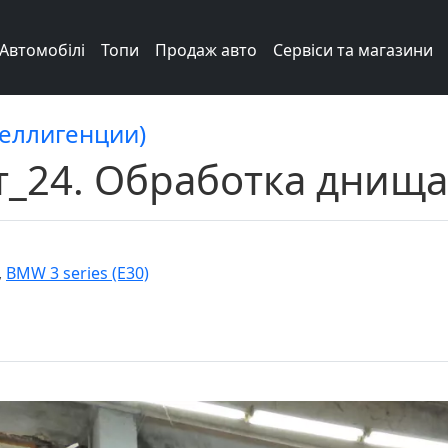
Автомобілі
Топи
Продаж авто
Сервіси та магазини
теллигенции)
_24. Обработка днища. 
,
BMW 3 series (E30)