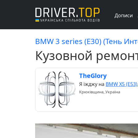
Дописи
BMW 3 series (E30) (Тень Ин
Кузовной ремонт
TheGlory
Я їжджу на
BMW X5 (E53)
Крюківщина, Україна