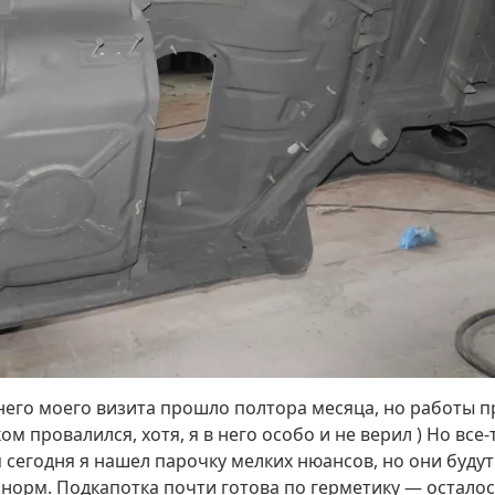
йнего моего визита прошло полтора месяца, но работы п
м провалился, хотя, я в него особо и не верил ) Но все-
сегодня я нашел парочку мелких нюансов, но они будут
норм. Подкапотка почти готова по герметику — осталос