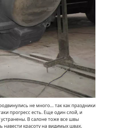
родвинулись не много… так как праздники
таки прогресс есть. Еще один слой, и
 устранены. В салоне тоже все швы
ь навести красоту на видимых швах.