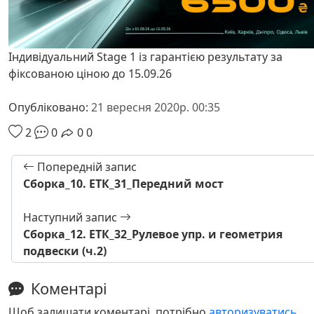
Індивідуальний Stage 1 із гарантією результату за
фіксованою ціною до 15.09.26
Опубліковано:
21 вересня 2020р. 00:35
2
0
0
0
Попередній запис
Сборка_10. ЕТК_31_Передний мост
Наступний запис
Сборка_12. ЕТК_32_Рулевое упр. и геометрия
подвески (ч.2)
Коментарі
Щоб залишати коментарі, потрібно
авторизуватись
.