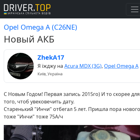
Opel Omega A (C26NE)
Новый АКБ
ZhekA17
Я їжджу на
Acura MDX (3G)
,
Opel Omega A
Київ, Україна
С Новым Годом! Первая запись 2015го) И то скорее для
того, чтоб увековечить дату.
Старенький "Инчи" отбегал 5 лет. Пришла пора нового
тоже "Инчи" тоже 75А/ч