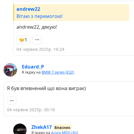
andrew22
Вітаю з перемогою!
andrew22, дякую!
1
04 червня 2025р. 16:24
Eduard_P
Я їжджу на
BMW 7 series (E32)
Я був впевнений що вона виграє)
04 червня 2025р. 00:18
ZhekA17
Власник
Я їжджу на
Acura MDX (3G)