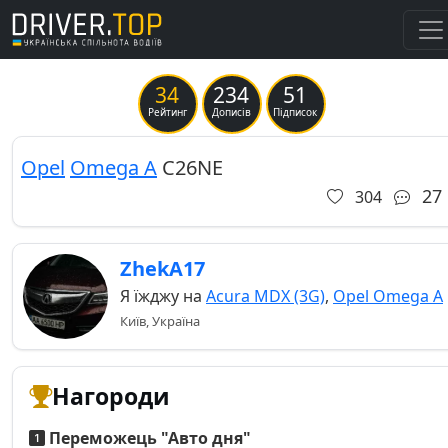
34
234
51
Previous
Ne
Рейтинг
Дописів
Підписок
Opel
Omega A
C26NE
27
304
ZhekA17
Я їжджу на
Acura MDX (3G)
,
Opel Omega A
Київ, Україна
Нагороди
Переможець "Авто дня"