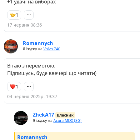
+1 удачі на виборах
1
17 червня 08:36
Romannych
Я їжджу на
Volvo 740
Вітаю з перемогою.
Підпишусь, буде ввечері що читати)
1
04 червня 2025р. 19:37
ZhekA17
Власник
Я їжджу на
Acura MDX (3G)
Romannych