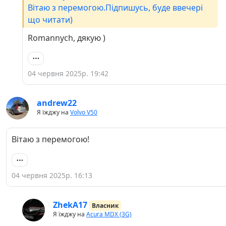
Вітаю з перемогою.Підпишусь, буде ввечері
що читати)
Romannych, дякую )
04 червня 2025р. 19:42
andrew22
Я їжджу на
Volvo V50
Вітаю з перемогою!
04 червня 2025р. 16:13
ZhekA17
Власник
Я їжджу на
Acura MDX (3G)