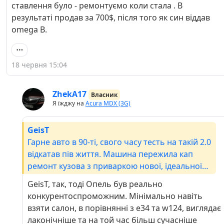
ставлення було - ремонтуємо коли стала . В
результаті продав за 700$, після того як син віддав
omega B.
18 червня 15:04
ZhekA17
Власник
Я їжджу на
Acura MDX (3G)
GeisT
Гарне авто в 90-ті, свого часу тесть на такій 2.0
відкатав пів життя. Машина пережила кап
ремонт кузова з приваркою нової, ідеальної
жопи від центральних стійок( майстер був
GeisT, так, тоді Опель був реально
вражений), одну заміну мотора, але час не
конкурентоспроможним. Мінімально навіть
щадить...., проте в нього ставлення було -
взяти салон, в порівнянні з е34 та w124, виглядає
ремонтуємо коли стала . В результаті продав
лаконічніше та на той час більш сучасніше