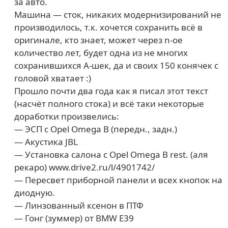
за авто.
Машина — сток, никаких модернизирований не
производилось, т.к. хочется сохранить всё в
оригинале, кто знает, может через n-ое
количество лет, будет одна из не многих
сохранившихся А-шек, да и своих 150 конячек с
головой хватает :)
Прошло почти два года как я писал этот текст
(насчёт полного стока) и всё таки некоторые
доработки произвелись:
— ЭСП с Opel Omega B (передн., задн.)
— Акустика JBL
— Установка салона с Opel Omega B rest. (аля
рекаро) www.drive2.ru/l/4901742/
— Пересвет приборной панели и всех кнопок на
диодную.
— Линзованный ксенон в ПТФ
— Гонг (зуммер) от BMW E39