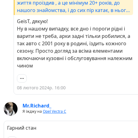
життя проїздив , а це мінімум 20+ років, до
нашого знайомства, і до сих пір катає, в нього
комплектація простіше звісно ,і вона для нього
GeisT, дякую!
просто як засіб пересування, але переживала
Ну в нашому випадку, все дно і пороги рідні і
реінкарнацію не раз: і мотор мінявся(простий
варити не треба, арки задні тільки робилися, а
2,0), і кузов як донора я йому шукав новий , бо
так авто с 2001 року в родині, їздить кожного
коли стало питання ремонту, сварщик просто
сезону. Просто догляд за всіма елементами
сказав що варити нема що - "шукайте нову
включаючи кузовні і обслуговування належним
всю "жопу"". Але нічого знайшли, приварили, з
чином
малярки як виїхала - то було нове авто
😄.....проте роки беруть своє:(
08 лютого 2024р. 16:00
Mr.Richard_
Я їжджу на
Opel Vectra C
Гарний стан