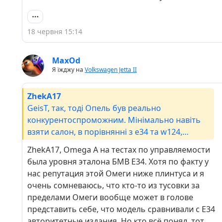
за 700$, після того як син віддав omega B.
18 червня 15:14
MaxOd
Я їжджу на
Volkswagen Jetta II
ZhekA17
GeisT, так, тоді Опель був реально
конкурентоспроможним. Мінімально навіть
взяти салон, в порівнянні з е34 та w124,
виглядає лаконічніше та на той час більш
ZhekA17, Omega A на тестах по управляемости
сучасніше
была уровня эталона БМВ Е34. Хотя по факту у
нас репутация этой Омеги ниже плинтуса и я
очень сомневаюсь, что кто-то из тусовки за
пределами Омеги вообще может в голове
представить себе, что модель сравнивали с Е34
авторитетные издания. Но кто всё понял, тот