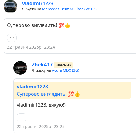
vladimir1223
Я їжджу на
Mercedes-Benz M-Class (W163)
Суперово виглядить! 💯👍
22 травня 2025р. 23:24
ZhekA17
Власник
Я їжджу на
Acura MDX (3G)
vladimir1223
Суперово виглядить! 💯👍
vladimir1223, дякую!)
22 травня 2025р. 23:25