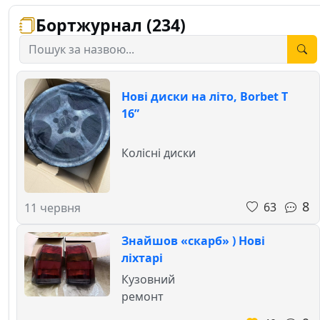
Бортжурнал (234)
Нові диски на літо, Borbet T
16”
Колісні диски
8
63
11 червня
Знайшов «скарб» ) Нові
ліхтарі
Кузовний
ремонт