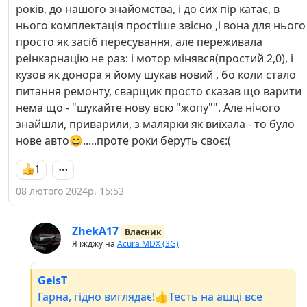
років, до нашого знайомства, і до сих пір катає, в
нього комплектація простіше звісно ,і вона для нього
просто як засіб пересування, але переживала
реінкарнацію не раз: і мотор мінявся(простий 2,0), і
кузов як донора я йому шукав новий , бо коли стало
питання ремонту, сварщик просто сказав що варити
нема що - "шукайте нову всю "жопу"". Але нічого
знайшли, приварили, з малярки як виїхала - то було
нове авто😄.....проте роки беруть своє:(
1
08 лютого 2024р. 15:53
ZhekA17
Власник
Я їжджу на
Acura MDX (3G)
GeisT
Гарна, гідно виглядає!👍Тесть на ашці все