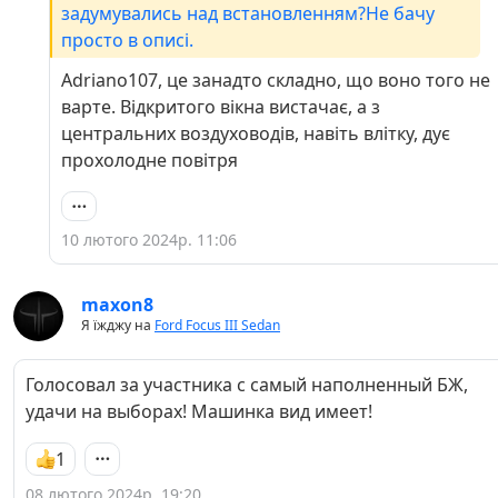
задумувались над встановленням?Не бачу
просто в описі.
Adriano107, це занадто складно, що воно того не
варте. Відкритого вікна вистачає, а з
центральних воздуховодів, навіть влітку, дує
прохолодне повітря
10 лютого 2024р. 11:06
maxon8
Я їжджу на
Ford Focus III Sedan
Голосовал за участника с самый наполненный БЖ,
удачи на выборах! Машинка вид имеет!
1
08 лютого 2024р. 19:20