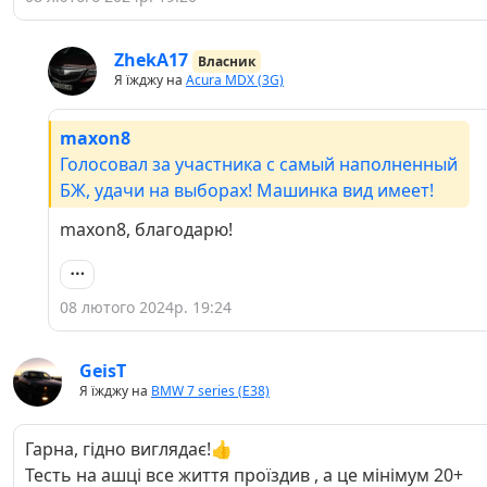
ZhekA17
Власник
Я їжджу на
Acura MDX (3G)
maxon8
Голосовал за участника с самый наполненный
БЖ, удачи на выборах! Машинка вид имеет!
maxon8, благодарю!
08 лютого 2024р. 19:24
GeisT
Я їжджу на
BMW 7 series (E38)
Гарна, гідно виглядає!👍
Тесть на ашці все життя проїздив , а це мінімум 20+