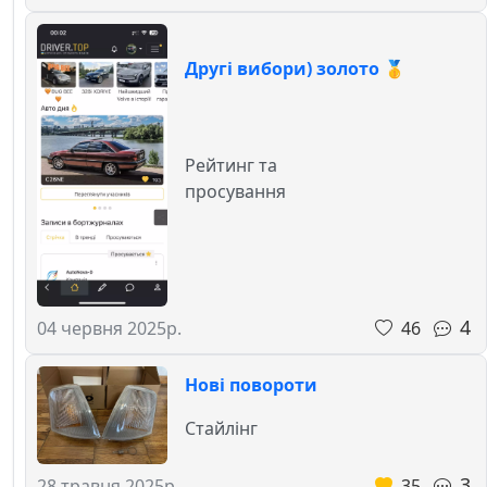
Другі вибори) золото 🥇
Рейтинг та
просування
4
46
04 червня 2025р.
Нові повороти
Стайлінг
3
35
28 травня 2025р.