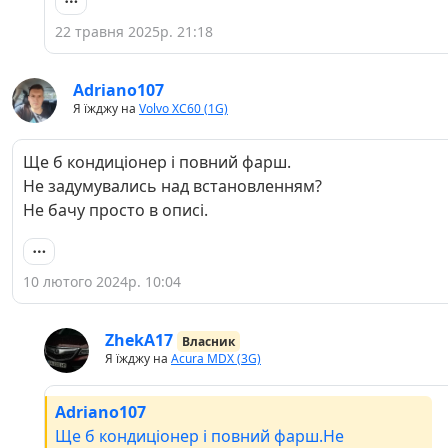
22 травня 2025р. 21:18
Adriano107
Я їжджу на
Volvo XC60 (1G)
Ще б кондиціонер і повний фарш.
Не задумувались над встановленням?
Не бачу просто в описі.
10 лютого 2024р. 10:04
ZhekA17
Власник
Я їжджу на
Acura MDX (3G)
Adriano107
Ще б кондиціонер і повний фарш.Не