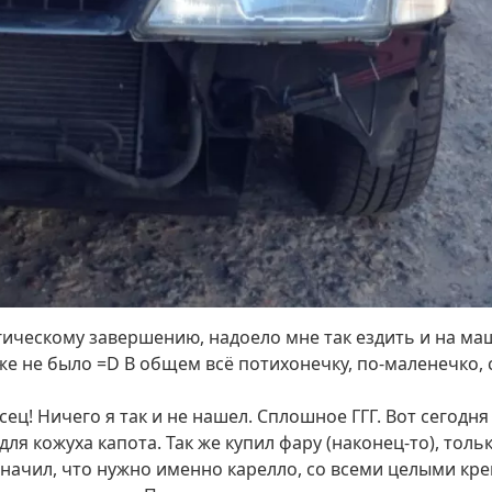
логическому завершению, надоело мне так ездить и на м
аже не было =D В общем всё потихонечку, по-маленечко
сец! Ничего я так и не нашел. Сплошное ГГГ. Вот сегодн
ля кожуха капота. Так же купил фару (наконец-то), тольк
начил, что нужно именно карелло, со всеми целыми кре