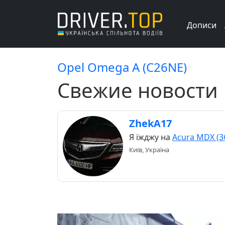
Дописи
Opel Omega A (C26NE)
Свежие новости
ZhekA17
Я їжджу на
Acura MDX (3
Київ, Україна