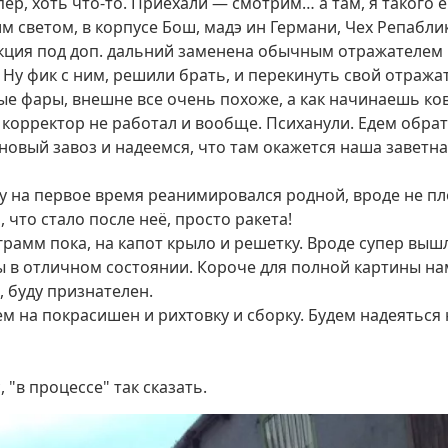
пер, хоть что-то. Приехали — смотрим… а там, я такого
светом, в корпусе Бош, мадэ ин Германи, Чех Репаблик 
екция под доп. дальний заменена обычным отражателем
 Ну фик с ним, решили брать, и перекинуть свой отража
ые фары, внешне все очень похоже, а как начинаешь ков
 корректор не работал и вообще. Психанули. Едем обрат
 новый завоз и надеемся, что там окажется наша заветна
у на первое время реанимировался родной, вроде не пл
 что стало после неё, просто ракета!
 грамм пока, на капот крыло и решетку. Вроде супер выш
ы в отличном состоянии. Короче для полной картины нам
 буду признателен.
ем на покрасишен и рихтовку и сборку. Будем надеяться
"в процессе" так сказать.