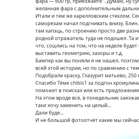
фара — 600 гр, приезжайте". Думаю, ну су
желанная фара с дополнительным дальним 
Итали и тем же карелловским стеклом. С
саморезам начал подгнивать внизу. Блин.
там капэць, по строению просто две разн
родной отражатель туда не подошел. Та и
что, сошлись на том, что на неделе будет
выставить геометрию, зазоры и т.д.
Бампер как вы поняли я не нашел, поэтом
всей этой истории, но по сравнению с тем,
Подобрали краску, Глазурит матьево, 250
Спасибо Тёме chibis1 за подгон хромулин
поможет в поисках или есть предложения,
На этом вроде всё, в понедельник заезжа
таки хочу заменить на целый…
Дали буде…
И не большой фотоотчёт какие мы сейчас, 