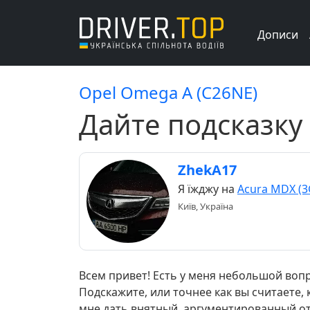
Дописи
Opel Omega A (C26NE)
Дайте подсказку 
ZhekA17
Я їжджу на
Acura MDX (3
Київ, Україна
Всем привет! Есть у меня небольшой вопр
Подскажите, или точнее как вы считаете, 
мне дать внятный, аргументированный отве