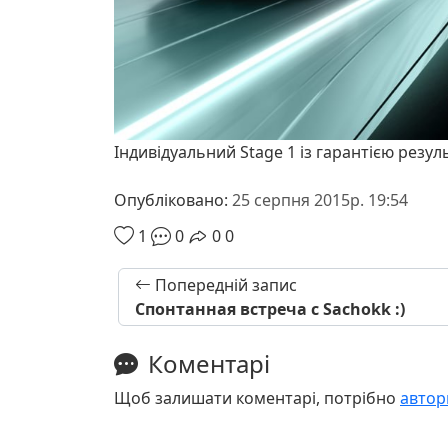
Індивідуальний Stage 1 із гарантією резул
Опубліковано:
25 серпня 2015р. 19:54
1
0
0
0
Попередній запис
Спонтанная встреча с Sachokk :)
Коментарі
Щоб залишати коментарі, потрібно
автор