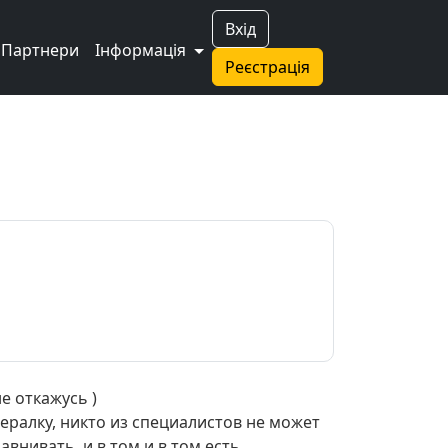
Вхід
Партнери
Інформація
Реєстрація
е откажусь )
нералку, никто из специалистов не может
внивать, и в том и в том есть