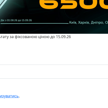
ьтату за фіксованою ціною до 15.09.26
изуватись
.