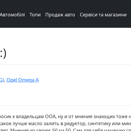
Автомобілі
Топи
Продаж авто
Сервіси та магазини
:)
G)
,
Opel Omega A
осик к владельцам ООА, ну и от мнения знающих тоже н
какое лучше масло залить в редуктор, синтетику или ми
т. Мнения из серии: 50 на 50. Сам для себя начинаю сра