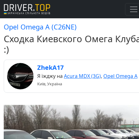
Opel Omega A (C26NE)
Сходка Киевского Омега Клуб
:)
ZhekA17
Я їжджу на
Acura MDX (3G)
,
Opel Omega A
Київ, Україна