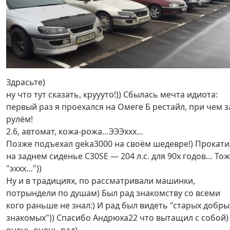
Здрасьте)
ну что тут сказать, круууто!)) Сбылась мечта идиота:
первый раз я проехался на Омеге Б рестайл, при чем з
рулём!
2.6, автомат, кожа-рожа…ЭЭЭххх…
Позже подъехал geka3000 на своём шедевре!) Прокати
на заднем сиденье С30SE — 204 л.с. для 90х годов… То
"эххх…"))
Ну и в традициях, по рассматривали машинки,
потрындели по душам) Был рад знакомству со всеми
кого раньше не знал:) И рад был видеть "старых добры
знакомых")) Спасибо Андрюха22 что вытащил с собой)