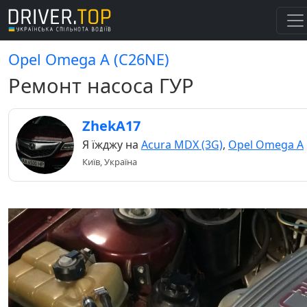
Opel Omega A (C26NE)
Ремонт насоса ГУР
ZhekA17
Я їжджу на
Acura MDX (3G)
,
Opel Omega A
Київ, Україна