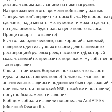
доставал своим завыванием на пике нагрузки.
На протяжении этого времени побывали у разных
"специалистов", вердикт которых был… Ну шоооо вы т
сделаете, надо менять. Не, ну может и можно сделать,
но цена ремонта будет равна цене нового насоса.
Проще говоря — отвалите)
Был только один человек, наш хороший знакомый,
наверное один из лучших в своём деле (занимается
реставрацией рулевых реек, насосов и тд), который
сказал, снимайте, привозите, порешаем. Ну собственн
так и сделали)
Сняли — привезли. Вскрытие показало, что насос в
идеальном состоянии, новье) Только на клапане не
значительные задиры и подшипник был пересохший. 
оригинале стоит японский NSK, такой же и поставили)
попутно был заменён и сальник.
В общем собрали и залили новое масло Aral ATF 55
(обычный Dexron III).