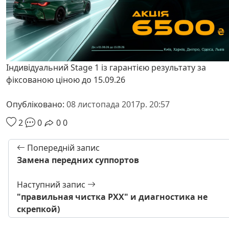
Індивідуальний Stage 1 із гарантією результату за
фіксованою ціною до 15.09.26
Опубліковано:
08 листопада 2017р. 20:57
2
0
0
0
Попередній запис
Замена передних суппортов
Наступний запис
"правильная чистка РХХ" и диагностика не
скрепкой)