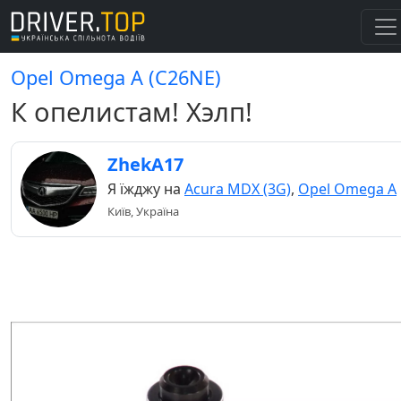
Opel Omega A (C26NE)
К опелистам! Хэлп!
ZhekA17
Я їжджу на
Acura MDX (3G)
,
Opel Omega A
Київ, Україна