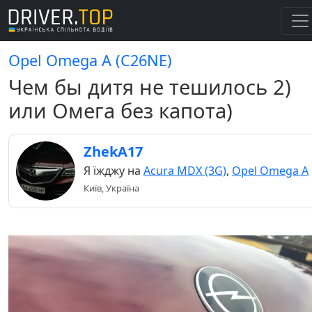
Opel Omega A (C26NE)
Чем бы дитя не тешилось 2)
или Омега без капота)
ZhekA17
Я їжджу на
Acura MDX (3G)
,
Opel Omega A
Київ, Україна