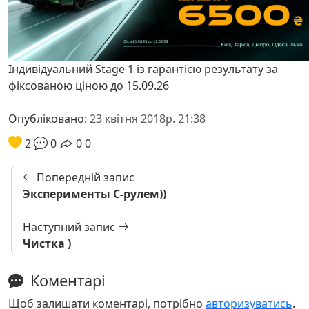
Індивідуальний Stage 1 із гарантією результату за
фіксованою ціною до 15.09.26
Опубліковано:
23 квітня 2018р. 21:38
2
0
0
0
Попередній запис
Эксперименты С-рулем))
Наступний запис
Чистка )
Коментарі
Щоб залишати коментарі, потрібно
авторизуватись
.