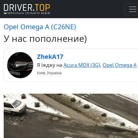
Opel Omega A (C26NE)
У нас пополнение)
ZhekA17
Я їжджу на
Acura MDX (3G)
,
Opel Omega A
Київ, Україна