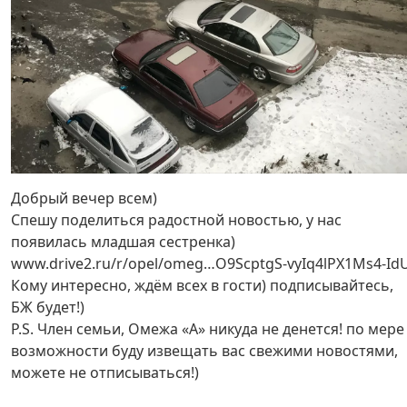
Добрый вечер всем)
Спешу поделиться радостной новостью, у нас
появилась младшая сестренка)
www.drive2.ru/r/opel/omeg…O9ScptgS-vyIq4lPX1Ms4-Id
Кому интересно, ждём всех в гости) подписывайтесь,
БЖ будет!)
P.S. Член семьи, Омежа «А» никуда не денется! по мере
возможности буду извещать вас свежими новостями,
можете не отписываться!)