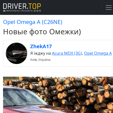
Opel Omega A (C26NE)
Новые фото Омежки)
ZhekA17
Я їжджу на
Acura MDX (3G)
,
Opel Omega A
Київ, Україна