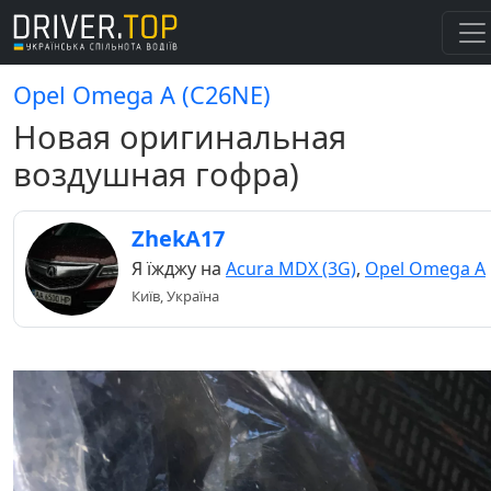
Opel Omega A (C26NE)
Новая оригинальная
воздушная гофра)
ZhekA17
Я їжджу на
Acura MDX (3G)
,
Opel Omega A
Київ, Україна