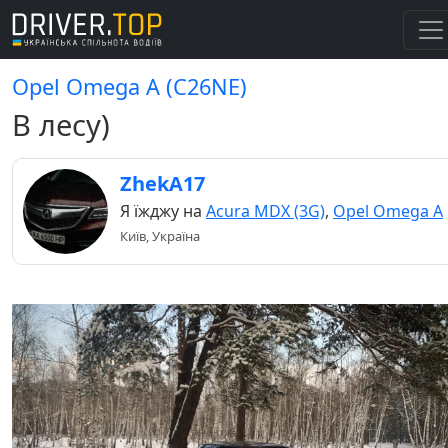
Opel Omega A (C26NE)
В лесу)
ZhekA17
Я їжджу на
Acura MDX (3G)
,
Opel Omega A
Київ, Україна