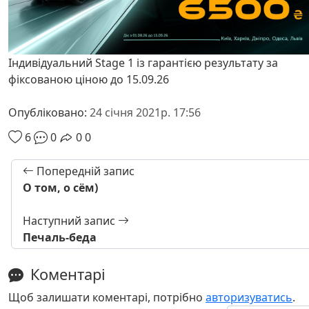
Індивідуальний Stage 1 із гарантією результату за
фіксованою ціною до 15.09.26
Опубліковано:
24 січня 2021р. 17:56
6
0
0
0
Попередній запис
О том, о сём)
Наступний запис
Печаль-беда
Коментарі
Щоб залишати коментарі, потрібно
авторизуватись
.