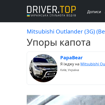
Дописи
Mitsubishi Outlander (3G) (В
Упоры капота
PapaBear
Я їжджу на
Mitsubishi Ou
Київ, Україна