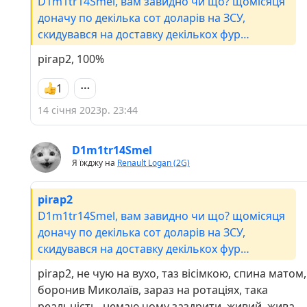
D1m1tr14Smel, вам завидно чи що? щомісяця
доначу по декілька сот доларів на ЗСУ,
скидувався на доставку декількох фур
броників, їжі, гуманітарку купляв і возив по
pirap2, 100%
місту для ГО, плачу податки, прихистив людей
з Києва безкоштовно. ви скажіть, коли вже з
1
втратою слуху в 60-70% будуть мобілізувати
14 січня 2023р. 23:44
(був списаний ще 20 років тому в школі). від
військомату не бігаю, вони знають мій номер
телефону, де я живу, тощо, тим паче туди
D1m1tr14Smel
Я їжджу на
Renault Logan (2G)
ходив. і взагалі, чому я маю перед кимось
виправдовуватися за ти чи інші дії? це як в
приказці: чому мій родич дожив до глибокої
pirap2
старості - тому що він не пхав носа не в свої
D1m1tr14Smel, вам завидно чи що? щомісяця
справи..
доначу по декілька сот доларів на ЗСУ,
скидувався на доставку декількох фур
броників, їжі, гуманітарку купляв і возив по
pirap2, не чую на вухо, таз вісімкою, спина матом,
місту для ГО, плачу податки, прихистив людей
боронив Миколаїв, зараз на ротаціях, така
з Києва безкоштовно. ви скажіть, коли вже з
реальність, немаю чому заздрити, живий, жива