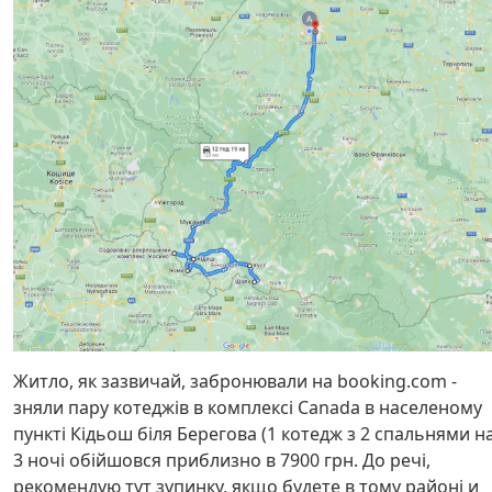
Житло, як зазвичай, забронювали на booking.com -
зняли пару котеджів в комплексі Canada в населеному
пункті Кідьош біля Берегова (1 котедж з 2 спальнями н
3 ночі обійшовся приблизно в 7900 грн. До речі,
рекомендую тут зупинку, якщо будете в тому районі и