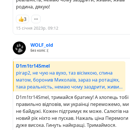
втратою слуху в 60-70% будуть мобілізувати
родина, дякую!
(був списаний ще 20 років тому в школі). від
військомату не бігаю, вони знають мій номер
3
телефону, де я живу, тощо, тим паче туди
15 січня 2023р. 09:12
ходив. і взагалі, чому я маю перед кимось
виправдовуватися за ти чи інші дії? це як в
приказці: чому мій родич дожив до глибокої
WOLF_old
Без коліс :(
старості - тому що він не пхав носа не в свої
справи..
D1m1tr14Smel
pirap2, не чую на вухо, таз вісімкою, спина
матом, боронив Миколаїв, зараз на ротаціях,
така реальність, немаю чому заздрити, живий,
жива родина, дякую!
D1m1tr14Smel, тримайся братику! А хлопець тобі
правильно відповів, ми українці переможемо, ми
не байдужі. Кожен підтримує як може. Салютів на
новий рік ніхто не пускав. Нажаль ціна Перемоги
дуже висока. Гинуть найкращі. Тримаймося.