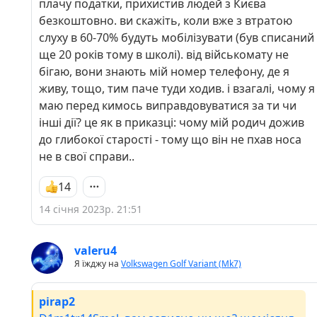
плачу податки, прихистив людей з Києва
безкоштовно. ви скажіть, коли вже з втратою
слуху в 60-70% будуть мобілізувати (був списаний
ще 20 років тому в школі). від військомату не
бігаю, вони знають мій номер телефону, де я
живу, тощо, тим паче туди ходив. і взагалі, чому я
маю перед кимось виправдовуватися за ти чи
інші дії? це як в приказці: чому мій родич дожив
до глибокої старості - тому що він не пхав носа
не в свої справи..
14
14 січня 2023р. 21:51
valeru4
Я їжджу на
Volkswagen Golf Variant (Mk7)
pirap2