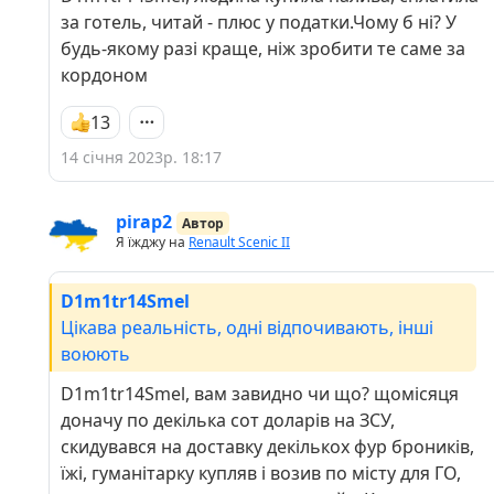
за готель, читай - плюс у податки.Чому б ні? У
будь-якому разі краще, ніж зробити те саме за
кордоном
13
14 січня 2023р. 18:17
pirap2
Автор
Я їжджу на
Renault Scenic II
D1m1tr14Smel
Цікава реальність, одні відпочивають, інші
воюють
D1m1tr14Smel, вам завидно чи що? щомісяця
доначу по декілька сот доларів на ЗСУ,
скидувався на доставку декількох фур броників,
їжі, гуманітарку купляв і возив по місту для ГО,