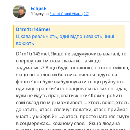
EclipsE
Я їжджу на
Suzuki Grand Vitara (2G)
D1m1tr14Smel
Цікава реальність, одні відпочивають, інші
воюють
D1m1tr14Smel, Якщо не задумуючись взагалі, то
спершу так і можна сказати.... а якщо
задуматись? А що буде з країною, з її єкономікою,
якщо всі чоловіки без виключення підуть на
фронт? хто буде відбудовувати те що руйнують
одиниці з рашки? хто працювати на тих посадах,
куди не йдуть працювати жінки? Кожен робить
свій вклад по мірі можливості... хтось воює, хтось
донатить, хтось сплачує податки, хтось приймає
участь у кібервійні...а хтось просто наганяє смуту
в соцмережах... кожному своє... Якщо людина