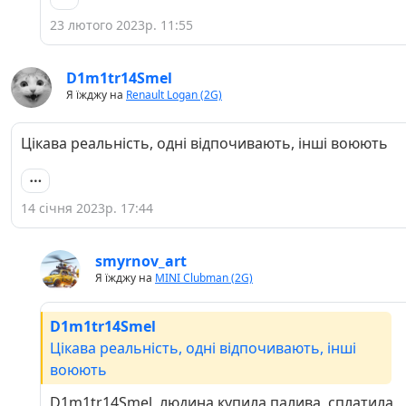
23 лютого 2023р. 11:55
D1m1tr14Smel
Я їжджу на
Renault Logan (2G)
Цікава реальність, одні відпочивають, інші воюють
14 січня 2023р. 17:44
smyrnov_art
Я їжджу на
MINI Clubman (2G)
D1m1tr14Smel
Цікава реальність, одні відпочивають, інші
воюють
D1m1tr14Smel, людина купила палива, сплатила