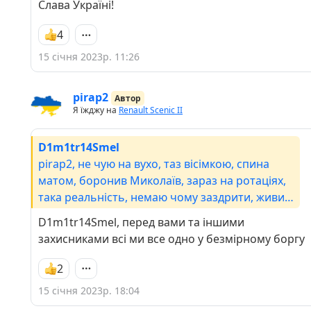
Слава Україні!
4
15 січня 2023р. 11:26
pirap2
Автор
Я їжджу на
Renault Scenic II
D1m1tr14Smel
pirap2, не чую на вухо, таз вісімкою, спина
матом, боронив Миколаїв, зараз на ротаціях,
така реальність, немаю чому заздрити, живий,
жива родина, дякую!
D1m1tr14Smel, перед вами та іншими
захисниками всі ми все одно у безмірному боргу
2
15 січня 2023р. 18:04