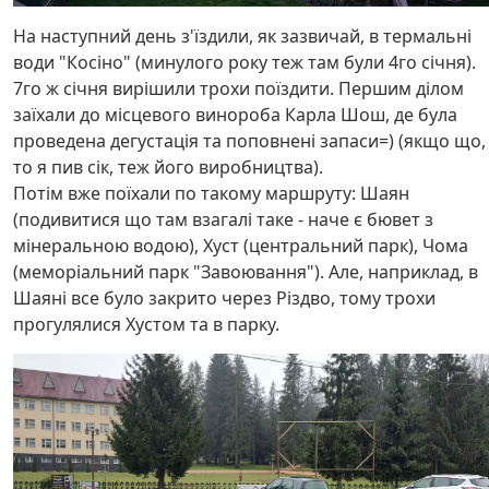
На наступний день з'їздили, як зазвичай, в термальні
води "Косіно" (минулого року теж там були 4го січня).
7го ж січня вирішили трохи поїздити. Першим ділом
заїхали до місцевого винороба Карла Шош, де була
проведена дегустація та поповнені запаси=) (якщо що,
то я пив сік, теж його виробництва).
Потім вже поїхали по такому маршруту: Шаян
(подивитися що там взагалі таке - наче є бювет з
мінеральною водою), Хуст (центральний парк), Чома
(меморіальний парк "Завоювання"). Але, наприклад, в
Шаяні все було закрито через Різдво, тому трохи
прогулялися Хустом та в парку.