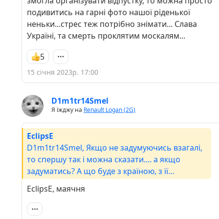
змогла організувати відпустку, то можна просто
подивитись на гарні фото нашої ріденької
неньки...стрес теж потрібно знімати... Слава
Україні, та смерть проклятим москалям...
5
15 січня 2023р. 17:00
D1m1tr14Smel
Я їжджу на
Renault Logan (2G)
EclipsE
D1m1tr14Smel, Якщо не задумуючись взагалі,
то спершу так і можна сказати.... а якщо
задуматись? А що буде з країною, з її
єкономікою, якщо всі чоловіки без
EclipsE, маячня
виключення підуть на фронт? хто буде
відбудовувати те що руйнують одиниці з
рашки? хто працювати на тих посадах, куди не