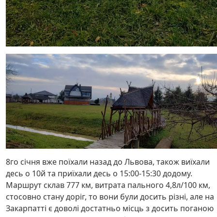
8го січня вже поїхали назад до Львова, також виїхали
десь о 10й та приїхали десь о 15:00-15:30 додому.
Маршрут склав 777 км, витрата пального 4,8л/100 км,
стосовно стану доріг, то вони були досить різні, але на
Закарпатті є доволі достатньо місць з досить поганою