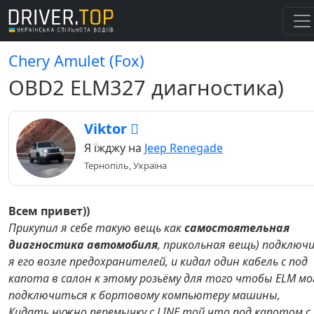
Chery Amulet (Fox)
OBD2 ELM327 диагностика)
Viktor 
Я їжджу на
Jeep Renegade
Тернопіль, Україна
Всем привет))
Прикупил я себе такую вещь как
самостоятельная
диагностика автомобиля
, прикольная вещь) подключ
я его возле предохранителей, и кидал один кабель с под
капота в салон к этому розьёму для того чтобы ELM мо
подключиться к бортовому компьютеру машины,
Кидать нужно перемычку с LINE той что под капотом с