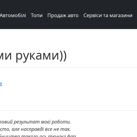
Автомобілі
Топи
Продаж авто
Сервіси та магазини
ми руками))
e
отовий результат моєї роботи.
сто, але насправді все не так.
обництва такого ось тюнінг фар.