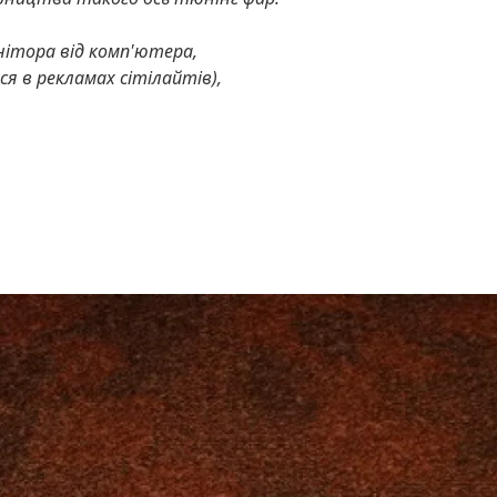
онітора від комп'ютера,
я в рекламах сітілайтів),