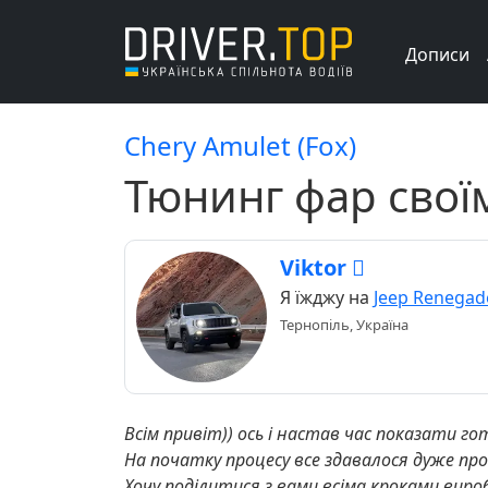
Дописи
Chery Amulet (Fox)
Тюнинг фар свої
Viktor 
Я їжджу на
Jeep Renegad
Тернопіль, Україна
Всім привіт)) ось і настав час показати г
На початку процесу все здавалося дуже про
Хочу поділитися з вами всіма кроками вир