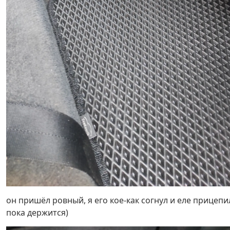
он пришёл ровный, я его кое-как согнул и еле прицепи
пока держится)