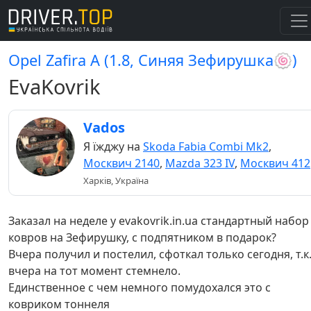
Opel Zafira A (1.8, Синяя Зефирушка🍥)
EvaKovrik
Vados
Я їжджу на
Skoda Fabia Combi Mk2
,
Москвич 2140
,
Mazda 323 IV
,
Москвич 412
Харків, Україна
Заказал на неделе у evakovrik.in.ua стандартный набор
ковров на Зефирушку, с подпятником в подарок?
Вчера получил и постелил, сфоткал только сегодня, т.к
вчера на тот момент стемнело.
Единственное с чем немного помудохался это с
ковриком тоннеля