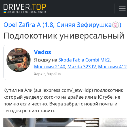
Opel Zafira A (1.8, Синяя Зефирушка🍥)
Подлокотник универсальный
Vados
Я їжджу на
Skoda Fabia Combi Mk2
,
Москвич 2140
,
Mazda 323 IV
,
Москвич 412
Харків, Україна
Купил на Али (a.aliexpress.com/_etwHdp) подлокотник
который увидел у кого-то на драйве или в Ютубе, не
помню если честно. Вчера забрал с новой почты и
сегодня решил ставить.