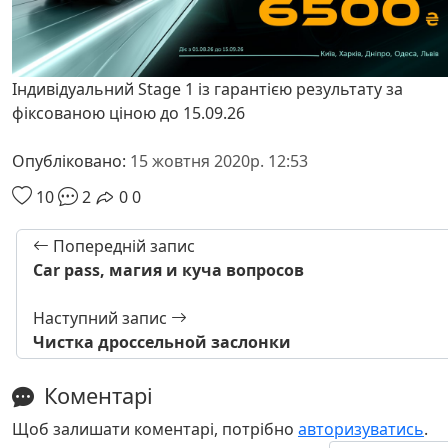
Індивідуальний Stage 1 із гарантією результату за
фіксованою ціною до 15.09.26
Опубліковано:
15 жовтня 2020р. 12:53
10
2
0
0
Попередній запис
Car pass, магия и куча вопросов
Наступний запис
Чистка дроссельной заслонки
Коментарі
Щоб залишати коментарі, потрібно
авторизуватись
.