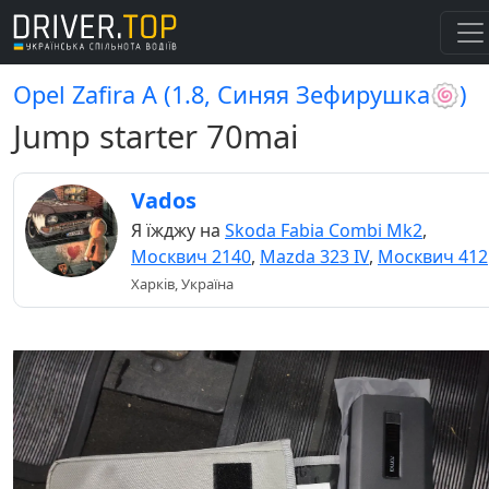
Opel Zafira A (1.8, Синяя Зефирушка🍥)
Jump starter 70mai
Vados
Я їжджу на
Skoda Fabia Combi Mk2
,
Москвич 2140
,
Mazda 323 IV
,
Москвич 412
Харків, Україна