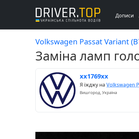
Дописи
Volkswagen Passat Variant (B
Заміна ламп голо
хх1769хх
Я їжджу на
Volkswagen Pa
Вишгород, Україна