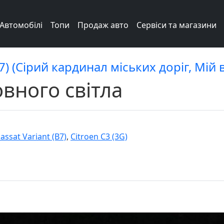
Автомобілі
Топи
Продаж авто
Сервіси та магазини
7) (Сірий кардинал міських доріг, Мій 
вного світла
ssat Variant (B7)
,
Citroen C3 (3G)