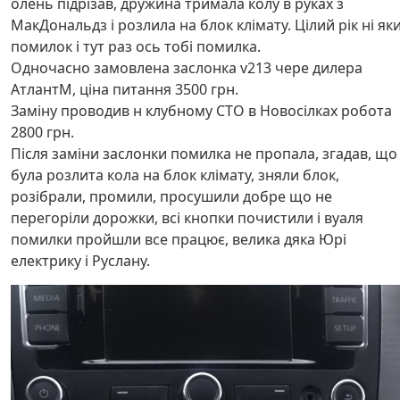
олень підрізав, дружина тримала колу в руках з
МакДональдз і розлила на блок клімату. Цілий рік ні як
помилок і тут раз ось тобі помилка.
Одночасно замовлена заслонка v213 чере дилера
АтлантМ, ціна питання 3500 грн.
Заміну проводив н клубному СТО в Новосілках робота
2800 грн.
Після заміни заслонки помилка не пропала, згадав, що
була розлита кола на блок клімату, зняли блок,
розібрали, промили, просушили добре що не
перегоріли дорожки, всі кнопки почистили і вуаля
помилки пройшли все працює, велика дяка Юрі
електрику і Руслану.