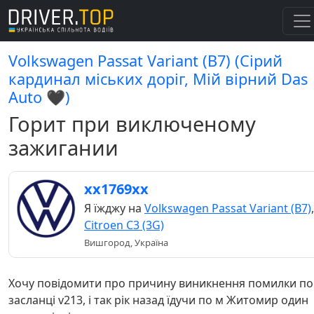
Volkswagen Passat Variant (B7) (Сірий
кардинал міських доріг, Мій вірний Das
Auto 🖤)
Горит при виключеному
зажигании
хх1769хх
Я їжджу на
Volkswagen Passat Variant (B7)
,
Citroen C3 (3G)
Вишгород, Україна
Хочу повідомити про причину виникнення помилки по
засланці v213, і так рік назад їдучи по м Житомир один