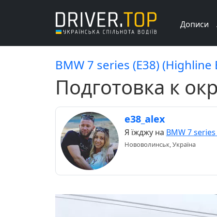
Дописи
BMW 7 series (E38) (Highline
Подготовка к ок
e38_alex
Я їжджу на
BMW 7 series 
Нововолинськ, Україна