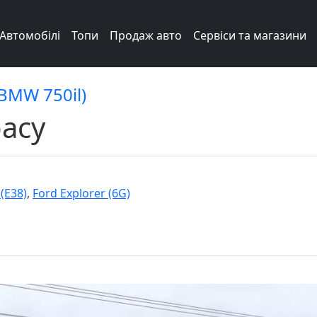
Автомобілі
Топи
Продаж авто
Сервіси та магазини
 BMW 750il)
расу
(E38)
,
Ford Explorer (6G)