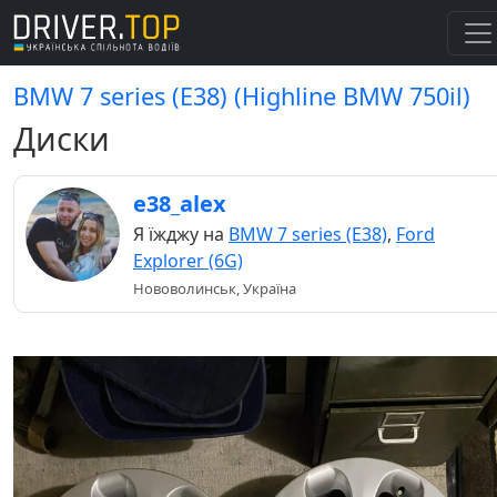
BMW 7 series (E38) (Highline BMW 750il)
Диски
e38_alex
Я їжджу на
BMW 7 series (E38)
,
Ford
Explorer (6G)
Нововолинськ, Україна