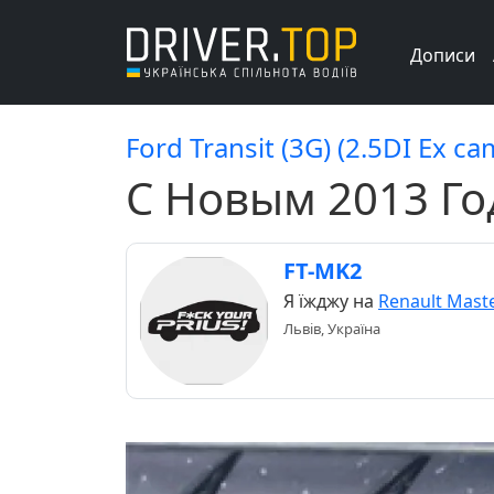
Дописи
Ford Transit (3G) (2.5DI Ex c
С Новым 2013 Г
FT-MK2
Я їжджу на
Renault Maste
Львів, Україна