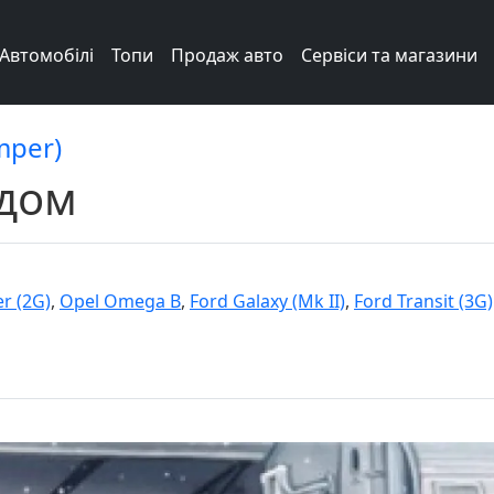
Автомобілі
Топи
Продаж авто
Сервіси та магазини
amper)
одом
r (2G)
,
Opel Omega B
,
Ford Galaxy (Mk II)
,
Ford Transit (3G)