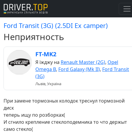
Ford Transit (3G) (2.5DI Ex camper)
Неприятность
FT-MK2
Я їжджу на
Renault Master (2G)
,
Opel
Omega B
,
Ford Galaxy (Mk II)
,
Ford Transit
(3G)
Львів, Україна
При замене тормозных колодок треснул тормозной
диск
теперь ищу по розборках(
И сгнило крепление стеклоподемника то что держыт
само стекло(