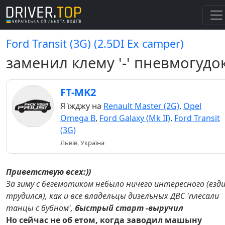
Ford Transit (3G) (2.5DI Ex camper)
заменил клему '-' пневмогудо
FT-MK2
Я їжджу на
Renault Master (2G)
,
Opel
Omega B
,
Ford Galaxy (Mk II)
,
Ford Transit
(3G)
Львів, Україна
Приветствую всех:))
За зиму с бегемотиком небыло ничего интересного (езд
трудился), как и все владельцы дизельных ДВС 'плесали
танцы с бубном',
быстрый старт -выручил
Но сейчас не об етом, когда заводил машыну