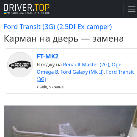
Ford Transit (3G) (2.5DI Ex camper)
Карман на дверь — замена
FT-MK2
Я їжджу на
Renault Master (2G)
,
Opel
Omega B
,
Ford Galaxy (Mk II)
,
Ford Transit
(3G)
Львів, Україна