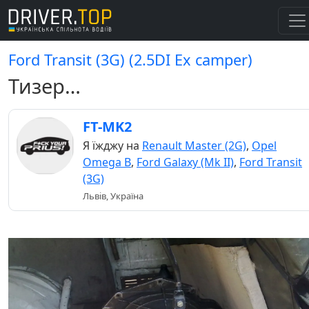
Ford Transit (3G) (2.5DI Ex camper)
Тизер…
FT-MK2
Я їжджу на
Renault Master (2G)
,
Opel
Omega B
,
Ford Galaxy (Mk II)
,
Ford Transit
(3G)
Львів, Україна