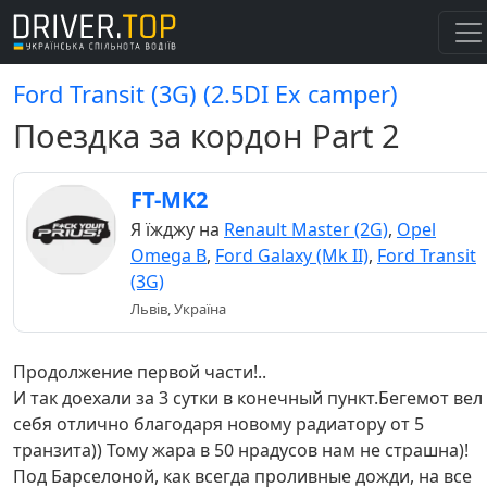
Ford Transit (3G) (2.5DI Ex camper)
Поездка за кордон Part 2
FT-MK2
Я їжджу на
Renault Master (2G)
,
Opel
Omega B
,
Ford Galaxy (Mk II)
,
Ford Transit
(3G)
Львів, Україна
Продолжение первой части!..
И так доехали за 3 сутки в конечный пункт.Бегемот вел
себя отлично благодаря новому радиатору от 5
транзита)) Тому жара в 50 нрадусов нам не страшна)!
Под Барселоной, как всегда проливные дожди, на все