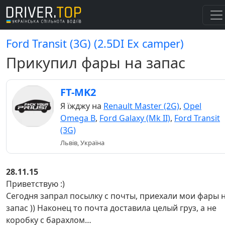
Ford Transit (3G) (2.5DI Ex camper)
Прикупил фары на запас
FT-MK2
Я їжджу на
Renault Master (2G)
,
Opel
Omega B
,
Ford Galaxy (Mk II)
,
Ford Transit
(3G)
Львів, Україна
28.11.15
Приветствую :)
Сегодня запрал посылку с почты, приехали мои фары 
запас )) Наконец то почта доставила целый груз, а не
коробку с барахлом…