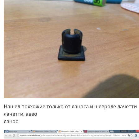
Нашел поххожие только от ланоса и шевроле лачетти
лачетти, авео
ланос