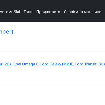
Автомобілі
Топи
Продаж авто
Сервіси та магазини
amper)
r (2G)
,
Opel Omega B
,
Ford Galaxy (Mk II)
,
Ford Transit (3G)