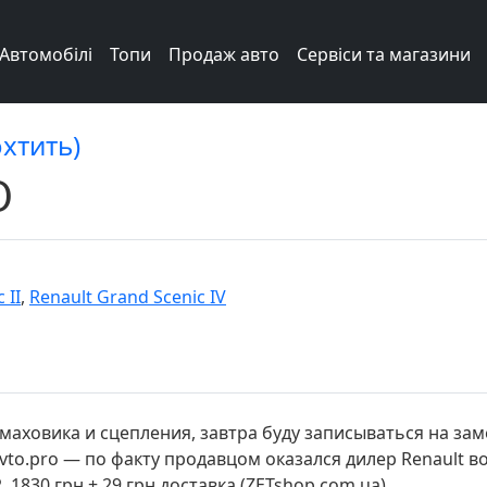
Автомобілі
Топи
Продаж авто
Сервіси та магазини
охтить)
О
 II
,
Renault Grand Scenic IV
 маховика и сцепления, завтра буду записываться на зам
vto.pro — по факту продавцом оказался дилер Renault во 
1830 грн + 29 грн доставка (ZETshop.com.ua)