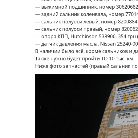
— выжимной подшипник, номер 306206822R
— задний сальник коленвала, номер 7701473
— сальник полуоси левый, номер 820088411
— сальник полуоси правый, номер 820062123
— опора КПП, Hutchinson 538906, 354 грн 
— датчик давления масла, Nissan 25240-00Q
В наличии было всё, кроме сальников и д
Также нужно будет пройти ТО 10 тыс. км.
Ниже фото запчастей (правый сальник пол