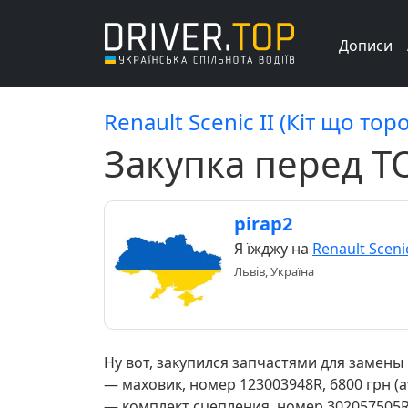
Дописи
Renault Scenic II (Кіт що тор
Закупка перед Т
pirap2
Я їжджу на
Renault Scenic
Львів, Україна
Ну вот, закупился запчастями для замены
— маховик, номер 123003948R, 6800 грн (a
— комплект сцепления, номер 302057505R, 