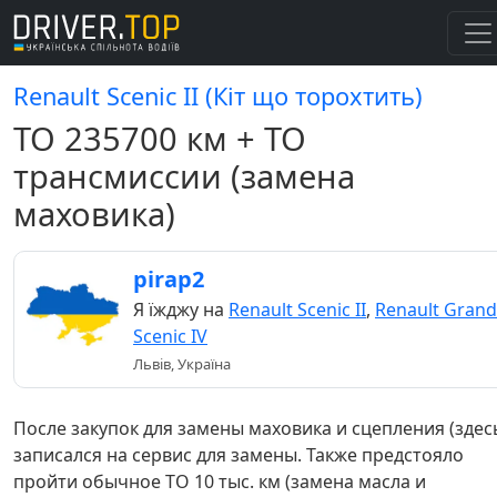
Renault Scenic II (Кіт що торохтить)
ТО 235700 км + ТО
трансмиссии (замена
маховика)
pirap2
Я їжджу на
Renault Scenic II
,
Renault Grand
Scenic IV
Львів, Україна
После закупок для замены маховика и сцепления (здес
записался на сервис для замены. Также предстояло
пройти обычное ТО 10 тыс. км (замена масла и