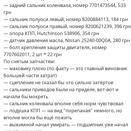
— задний сальник коленвала, номер 7701473544, 533
грн
— сальник полуоси левый, номер 8200884113, 184 грн
— сальник полуоси правый, номер 8200621239, 396 грн
— опора КПП, Hutchinson 538906, 354 грн
— датчик давления масла, Nissan 25240-00Q0A, 280 грн
— болт крепления защиты двигателя, номер
7707602011, 2 шт * 22 грн
По снятым запчастям:
— маховику плохо (по факту — это главный виновник
большей части затрат)
— сцепление не сказал бы что сильно затёртое
— сальники приводов были на пределе, вот-вот и
начали бы мокреть
— сальник коленвала вполне себя норм чувствовал
— подушка КПП — на вид "порепаная" немного, но
вполне могла бы ещё пожить
— выжимной начал умирать — подшипник уже начал