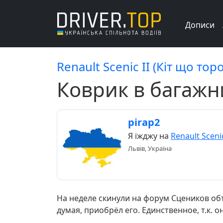
Дописи
Renault Scenic II (Кіт що тор
Коврик в багажн
pirap2
Я їжджу на
Renault Scenic
Львів, Україна
На неделе скинули на форум Сцеников об
думая, приобрёл его. Единственное, т.к. он