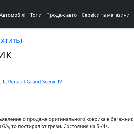
Автомобілі
Топи
Продаж авто
Сервіси та магазини
охтить)
ик
 II
,
Renault Grand Scenic IV
ъявление о продаже оригинального коврика в багажник 
 б/у, то постирал от грязи. Состояние на 5-/4+.