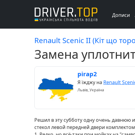
Дописи
Renault Scenic II (Кіт що тор
Замена уплотнит
pirap2
Я їжджу на
Renault Scenic
Львів, Україна
Решил в эту субботу одну очень давнюю 
стекол левой передней двери комплектом
1. Редко, но всё-таки при мойках на "са