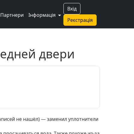
Вхід
Партнери
Інформація
Реєстрація
редней двери
аписей не нашёл) — заменил уплотнители
а просачиваться вода. Также похоже из-за