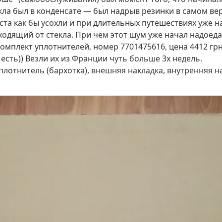
кла был в конденсате — был надрыв резинки в самом вер
раста как бы усохли и при длительных путешествиях уже
одящий от стекла. При чём этот шум уже начал надоеда
омплект уплотнителей, номер 7701475616, цена 4412 грн
есть)) Везли их из Франции чуть больше 3х недель.
уплотнитель (бархотка), внешняя накладка, внутренняя н