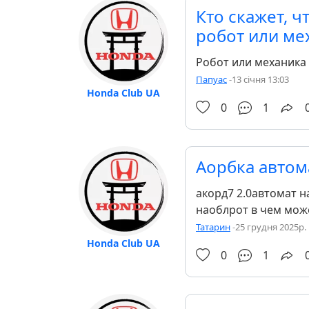
Кто скажет, ч
робот или ме
Робот или механика н
Папуас
-
13 січня 13:03
Honda Club UA
0
1
Аорбка автом
акорд7 2.0автомат н
наоблрот в чем може
Татарин
-
25 грудня 2025р. 
Honda Club UA
0
1