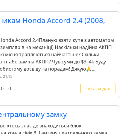
икам Honda Accord 2.4 (2008,
Honda Accord 2.4Планую взяти купе з автоматом
кземплярів на механіці) Наскільки надійна АКПП
бкі місця трапляються найчастіше? Скільки
нт або заміна АКПП? Чув суми до $3–4k Буду
обистому досвіду та порадам! Дякую🙏...
. 21:15
0
0
Читати далі
ентральному замку
о хтось знає де знаходиться блок
а хонда сівік 8. І антену центрального замка