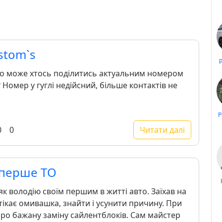
stom`s
во може хтось поділитись актуальним номером
Номер у гуглі недійсний, більше контактів не
Р
0
0
Читати далі
 перше ТО
як володію своїм першим в житті авто. Заїхав на
тікає омивашка, знайти і усунити причину. При
про бажану заміну сайлентблоків. Сам майстер