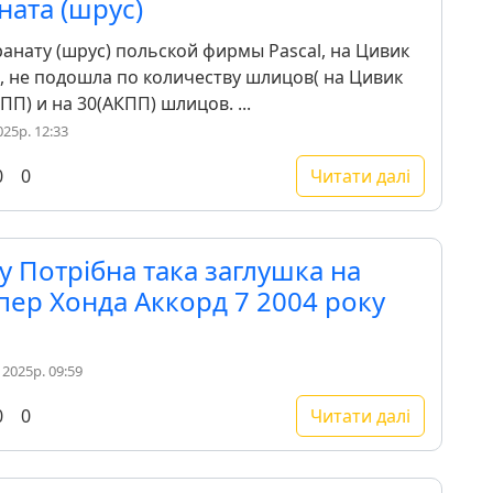
ната (шрус)
анату (шрус) польской фирмы Pascal, на Цивик
, не подошла по количеству шлицов( на Цивик
П) и на 30(АКПП) шлицов. ...
25р. 12:33
0
0
Читати далі
 Потрібна така заглушка на
пер Хонда Аккорд 7 2004 року
2025р. 09:59
0
0
Читати далі