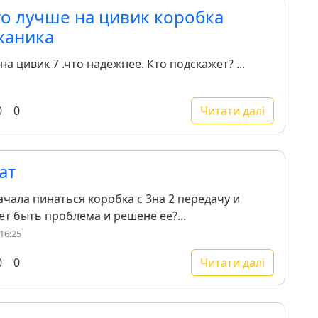
то лучше на цивик коробка
ханика
а цивик 7 .что надёжнее. Кто подскажет? ...
0
0
Читати далі
ат
ачала пинаться коробка с 3на 2 передачу и
т быть проблема и решене ее?...
16:25
0
0
Читати далі