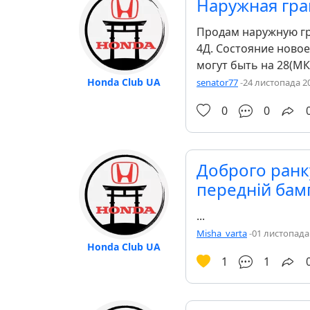
Наружная гра
Продам наружную гр
4Д. Состояние новое
могут быть на 28(МКП
Honda Club UA
senator77
-
24 листопада 20
0
0
Доброго ранку
передній бам
...
Misha_varta
-
01 листопада 
Honda Club UA
1
1