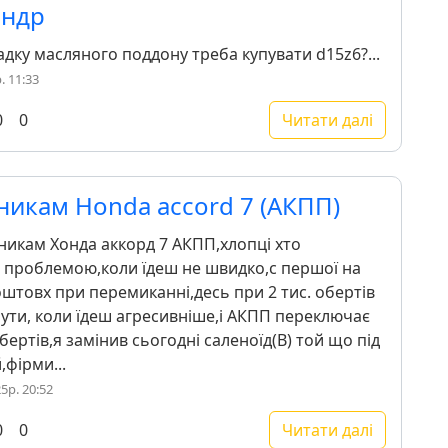
андр
адку масляного поддону треба купувати d15z6?...
. 11:33
0
0
Читати далі
никам Honda accord 7 (АКПП)
сникам Хонда аккорд 7 АКПП,хлопці хто
 проблемою,коли їдеш не швидко,с першої на
оштовх при перемиканні,десь при 2 тис. обертів
чути, коли їдеш агресивніше,і АКПП переключає
обертів,я замінив сьогодні саленоїд(B) той що під
фірми...
5р. 20:52
0
0
Читати далі