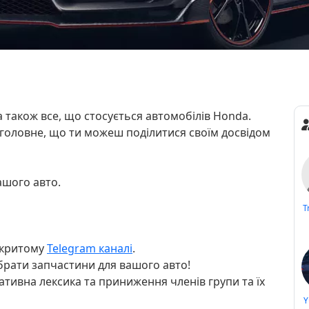
а також все, що стосується автомобілів Honda.
 головне, що ти можеш поділитися своїм досвідом
ашого авто.
T
акритому
Telegram каналі
.
брати запчастини для вашого авто!
тивна лексика та приниження членів групи та їх
Y