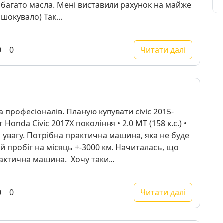
ь багато масла. Мені виставили рахунок на майже
 шокувало) Так...
0
0
Читати далі
 професіоналів. Планую купувати civic 2015-
Honda Civic 2017X покоління • 2.0 MT (158 к.с.) •
 увагу. Потрібна практична машина, яка не буде
й пробіг на місяць +-3000 км. Начиталась, що
рактична машина. Хочу таки...
6
0
0
Читати далі