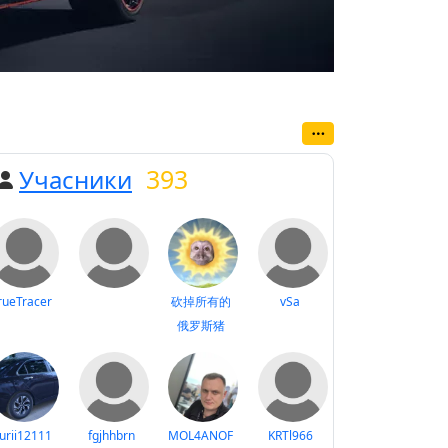
393
Учасники
rueTracer
砍掉所有的
vSa
俄罗斯猪
urii12111
fgjhhbrn
MOL4ANOF
KRTl966