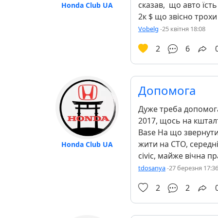
сказав, що авто їст
Honda Club UA
2к $ що звісно трохи
Vobelg
-
25 квітня 18:08
2
6
Допомога
Дуже треба допомога
2017, щось на кшталт 
Base На що звернути
жити на СТО, середні
Honda Club UA
civic, майже вічна п
tdosanya
-
27 березня 17:3
2
2