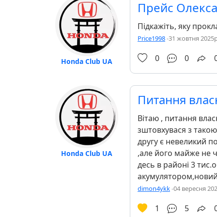
Прейс Олекс
Підкажіть, яку прокл
Price1998
-
31 жовтня 2025р
0
0
Honda Club UA
Питання влас
Вітаю , питання вла
зштовхувася з такою
другу є невеликий п
,але його майже не 
Honda Club UA
десь в районі 3 тис.
акумулятором,новий,
dimon4ykk
-
04 вересня 202
1
5