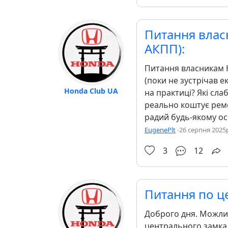
Питання власн
АКПП):
Питання власникам 
(поки не зустрічав е
Honda Club UA
на практиці? Які сла
реально коштує ремо
радий будь-якому ос
EugenePlt
-
26 серпня 2025р
3
12
Питання по ц
Доброго дня. Можлив
центрального замка н