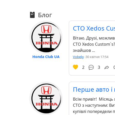
Блог
СТО Xedos Cu
Вітаю. Друзі, можли
СТО Xedos Custom`s? 
знайшов ...
Honda Club UA
Vobelg
-
30 квітня 17:54
2
3
Перше авто і
Всім привіт! Місяць 
СТО з наступним: Ви
купівлі попередели 