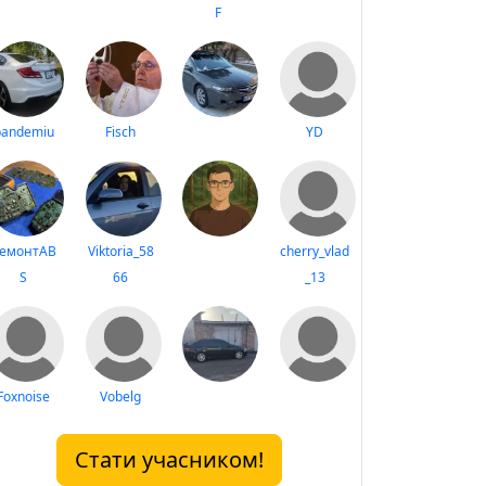
F
pandemiu
Fisch
YD
емонтAB
Viktoria_58
cherry_vlad
S
66
_13
Foxnoise
Vobelg
Стати учасником!