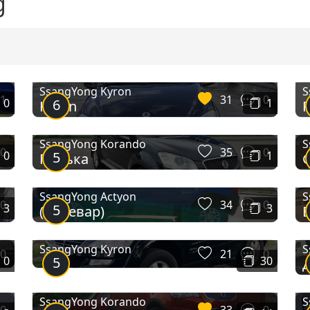
g
SsangYong Kyron
S
1
31
0
0
6
1
Kyron
SsangYong Korando
S
0
35
0
0
5
1
Пулька
SsangYong Actyon
S
0
34
0
3
5
3
(Болевар)
B
SsangYong Kyron
S
0
21
0
0
5
30
SsangYong Korando
S