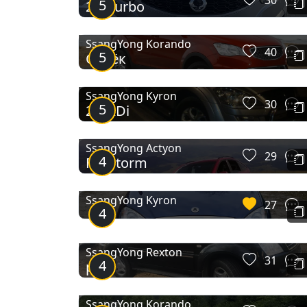
30
5
2.0 Turbo
SsangYong Korando
40
5
Санёк
SsangYong Kyron
30
5
2.0 XDi
SsangYong Actyon
29
4
Firestorm
SsangYong Kyron
27
4
SsangYong Rexton
31
4
рекс
SsangYong Korando