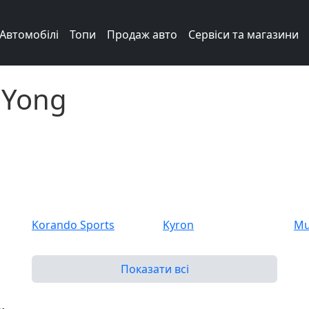
Автомобілі
Топи
Продаж авто
Сервіси та магазини
gYong
Korando Sports
Kyron
Mu
Chairman
Istana
Ko
Показати всі
Stavic
Tivoli
XL