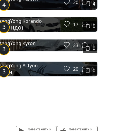
20
0
4
4
XVT
sangYong Korando
17
0
3
0
Корандо)
sangYong Kyron
23
0
3
0
sangYong Actyon
20
0
3
0
Екшн