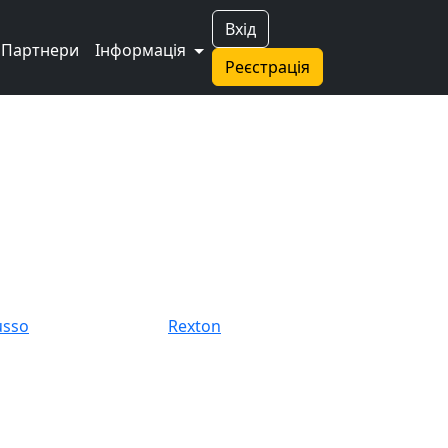
Вхід
Партнери
Інформація
Реєстрація
sso
Rexton
rando Family
Musso Sports
V