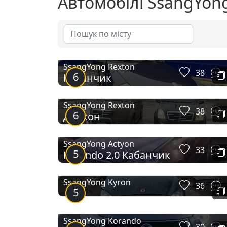
Автомобілі SsangYon
SsangYong Rexton
38
6
Кабанчик
SsangYong Rexton
38
6
Дракон
SsangYong Actyon
33
5
Korando 2.0 Кабанчик
SsangYong Kyron
36
5
SsangYong Korando