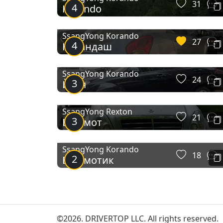
31
4
Korando
SsangYong Korando
27
4
Карандаш
SsangYong Korando
24
3
Йося
SsangYong Rexton
21
3
Бегемот
SsangYong Korando
18
2
Бегемотик
©2026. DRIVERTOP LLC. All rights reserved.