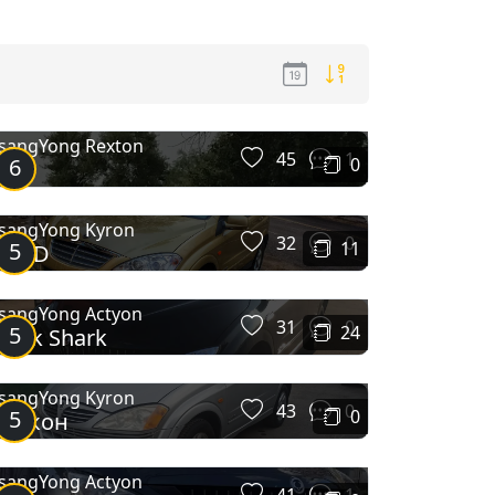
sangYong Rexton
45
1
6
0
Rex
sangYong Kyron
32
0
5
11
GOLD
sangYong Actyon
31
0
5
24
lack Shark
sangYong Kyron
43
0
5
0
Дракон
sangYong Actyon