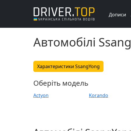
Дописи
Автомобілі Ssan
Характеристики SsangYong
Оберіть модель
Actyon
Korando
Rodius
Actyon Sports
Nomad
Rexton Sports