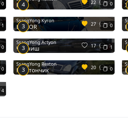
0
22
0
0
4
0
Рекс
SsangYong Kyron
S
0
27
0
1
3
0
LINKOR
SsangYong Actyon
S
0
17
0
0
3
1
Черниш
SsangYong Rexton
S
0
20
0
0
3
0
Рекстончик
0
4